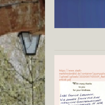
https://www.stadt-
marktheidenfeld.de/container/jqueryupl
/upload/uploads/20200817100509_Radf
erMAR.pdf