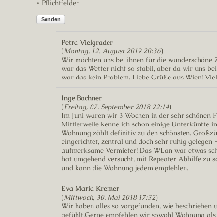
* Pflichtfelder
Senden
Petra Vielgrader
(
Montag, 12. August 2019 20:36
)
Wir möchten uns bei ihnen für die wunderschöne Z
war das Wetter nicht so stabil, aber da wir uns be
war das kein Problem. Liebe Grüße aus Wien! Viel
Inge Bachner
(
Freitag, 07. September 2018 22:14
)
Im Juni waren wir 3 Wochen in der sehr schönen
Mittlerweile kenne ich schon einige Unterkünfte i
Wohnung zählt definitiv zu den schönsten. Großzüg
eingerichtet, zentral und doch sehr ruhig gelegen 
aufmerksame Vermieter! Das WLan war etwas sc
hat umgehend versucht, mit Repeater Abhilfe zu 
und kann die Wohnung jedem empfehlen.
Eva Maria Kremer
(
Mittwoch, 30. Mai 2018 17:32
)
Wir haben alles so vorgefunden, wie beschrieben u
gefühlt.Gerne empfehlen wir sowohl Wohnung als 