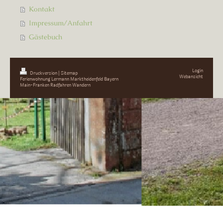
Kontakt
Impressum/Anfahrt
Gästebuch
Login
Druckversion
|
Sitemap
Webansicht
Ferienwohnung Lermann Marktheidenfeld Bayern
Main-Franken Radfahren Wandern