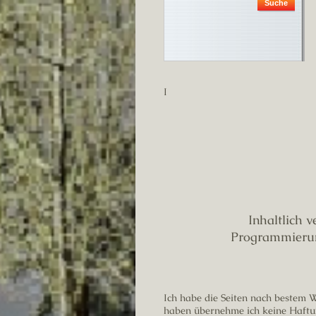
Suche
Walter 
Echters
97828 Markt
Tel.: 093
Fax: 0939
Inhaltlich verantwo
Programmierung und 
Ich habe die Seiten nach bestem Wi
haben übernehme ich keine Haftung