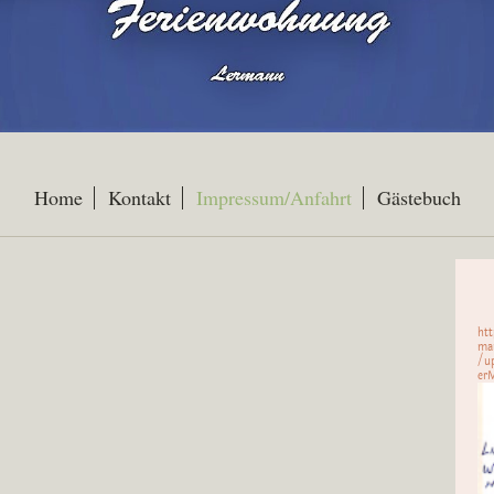
Home
Kontakt
Impressum/Anfahrt
Gästebuch
ht
ma
/u
er