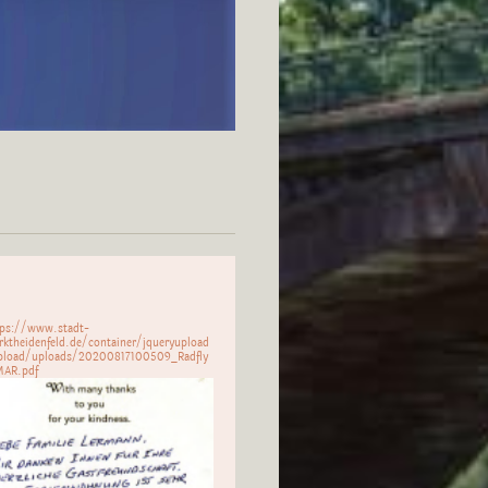
tps://www.stadt-
rktheidenfeld.de/container/jqueryupload
pload/uploads/20200817100509_Radfly
MAR.pdf